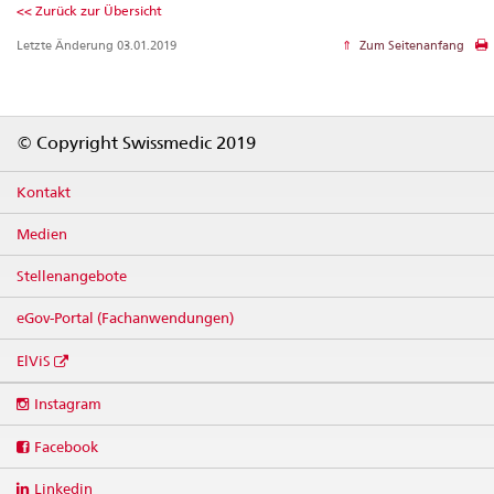
<< Zurück zur Übersicht
Letzte Änderung 03.01.2019
Zum Seitenanfang
Footer
© Copyright Swissmedic 2019
Kontakt
Medien
Stellenangebote
eGov-Portal (Fachanwendungen)
ElViS
Social
Instagram
media
links
Facebook
Linkedin