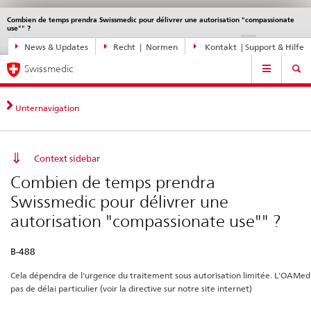
Combien de temps prendra Swissmedic pour délivrer une autorisation "compassionate
Sprachwahl
Service
use"" ?
navigation
Direktnavigation
disabled
disable
di
DE
FR
IT
EN
News & Updates
Recht | Normen
Kontakt | Support & Hilfe
News,
Hauptnavigation
Rechtsgrundlagen,
Swissmedic
Kontakt
Unternavigation
Context sidebar
Combien de temps prendra
Swissmedic pour délivrer une
autorisation "compassionate use"" ?
B-488
Cela dépendra de l'urgence du traitement sous autorisation limitée. L'OAMed 
pas de délai particulier (voir la directive sur notre site internet)