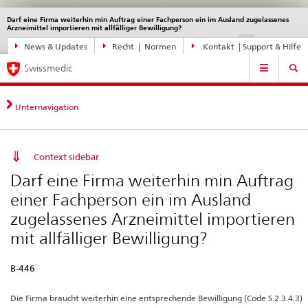
Darf eine Firma weiterhin min Auftrag einer Fachperson ein im Ausland zugelassenes
Sprachwahl
Service
Arzneimittel importieren mit allfälliger Bewilligung?
navigation
Direktnavigation
disabled
disable
di
DE
FR
IT
EN
News & Updates
Recht | Normen
Kontakt | Support & Hilfe
News,
Hauptnavigation
Rechtsgrundlagen,
Swissmedic
Kontakt
Unternavigation
Context sidebar
Darf eine Firma weiterhin min Auftrag
einer Fachperson ein im Ausland
zugelassenes Arzneimittel importieren
mit allfälliger Bewilligung?
B-446
Die Firma braucht weiterhin eine entsprechende Bewilligung (Code S.2.3.4.3)