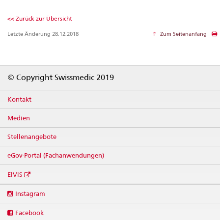
<< Zurück zur Übersicht
Letzte Änderung 28.12.2018
Zum Seitenanfang
Footer
© Copyright Swissmedic 2019
Kontakt
Medien
Stellenangebote
eGov-Portal (Fachanwendungen)
ElViS
Social
Instagram
media
links
Facebook