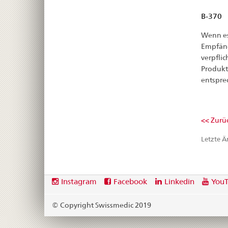
B-370
Wenn es
Empfäng
verpflic
Produkt
entspre
<< Zurüc
Letzte 
Footer
Social
Instagram
Facebook
Linkedin
You
media
links
© Copyright Swissmedic 2019