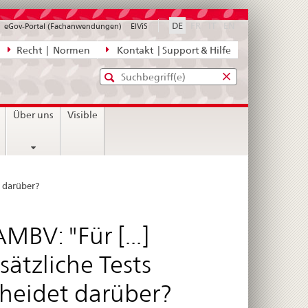
disabled
disabled
disabled
DE
FR
IT
EN
eGov-Portal (Fachanwendungen)
ElViS
ion
Recht | Normen
Kontakt | Support & Hilfe
Standard-
Eingabefenster
agen,
für
Suche
Eingabefenster
die
für
Über uns
Visible
Suche
die
Suche
t darüber?
MBV: "Für [...]
sätzliche Tests
cheidet darüber?