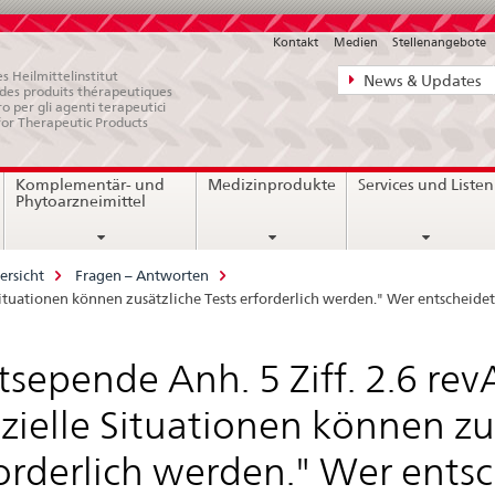
Kontakt
Medien
Stellenangebote
Direktnavigat
s Heilmittelinstitut
News & Updates
e des produits thérapeutiques
News,
ro per gli agenti terapeutici
for Therapeutic Products
Rechtsgrundl
Kontakt
Komplementär- und
Medizinprodukte
Services und Listen
Phytoarzneimittel
ersicht
Fragen – Antworten
e Situationen können zusätzliche Tests erforderlich werden." Wer entscheide
tsepende Anh. 5 Ziff. 2.6 revA
zielle Situationen können zu
orderlich werden." Wer ents