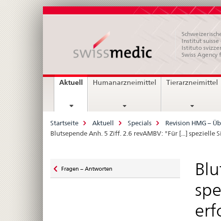
Schweizerische
Institut suiss
Istituto svizze
Swiss Agency 
Hauptnavigation
current
Aktuell
Humanarzneimittel
Tierarzneimittel
page
Breadcrumb
Startseite
Aktuell
Specials
Revision HMG – Üb
Blutsepende Anh. 5 Ziff. 2.6 revAMBV: "Für [...] speziell
Zurück
Blu
Fragen – Antworten
zu
spe
erf