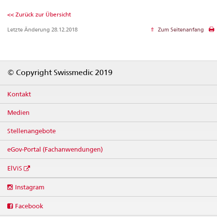
<< Zurück zur Übersicht
Letzte Änderung 28.12.2018
Zum Seitenanfang
Footer
© Copyright Swissmedic 2019
Kontakt
Medien
Stellenangebote
eGov-Portal (Fachanwendungen)
ElViS
Social
Instagram
media
links
Facebook