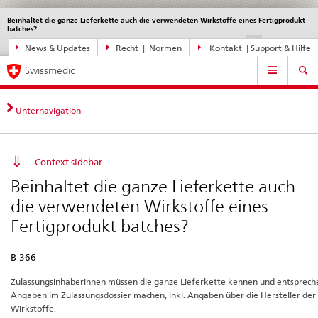
Beinhaltet die ganze Lieferkette auch die verwendeten Wirkstoffe eines Fertigprodukt
Sprachwahl
Service
batches?
navigation
Direktnavigation
disabled
disable
di
DE
FR
IT
EN
News & Updates
Recht | Normen
Kontakt | Support & Hilfe
News,
Hauptnavigation
Rechtsgrundlagen,
Swissmedic
Kontakt
Unternavigation
Context sidebar
Beinhaltet die ganze Lieferkette auch
die verwendeten Wirkstoffe eines
Fertigprodukt batches?
B-366
Zulassungsinhaberinnen müssen die ganze Lieferkette kennen und entsprec
Angaben im Zulassungsdossier machen, inkl. Angaben über die Hersteller der
Wirkstoffe.