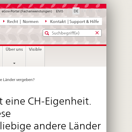
disabled
disabled
disabled
DE
FR
IT
EN
eGov-Portal (Fachanwendungen)
ElViS
ion
Recht | Normen
Kontakt | Support & Hilfe
Standard-
Eingabefenster
agen,
für
Suche
Eingabefenster
die
für
Über uns
Visible
Suche
die
Suche
re Länder vergeben?
t eine CH-Eigenheit.
ese
liebige andere Länder