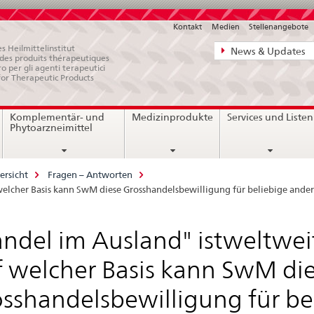
Kontakt
Medien
Stellenangebote
Direktnavigat
s Heilmittelinstitut
News & Updates
e des produits thérapeutiques
News,
ro per gli agenti terapeutici
for Therapeutic Products
Rechtsgrundl
Kontakt
Komplementär- und
Medizinprodukte
Services und Listen
Phytoarzneimittel
ersicht
Fragen – Antworten
welcher Basis kann SwM diese Grosshandelsbewilligung für beliebige ande
ndel im Ausland" istweltwei
 welcher Basis kann SwM di
sshandelsbewilligung für be