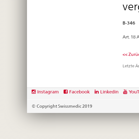
ve
B-346
Art. 18 
<< Zurüc
Letzte 
Footer
Social
Instagram
Facebook
Linkedin
You
media
links
© Copyright Swissmedic 2019