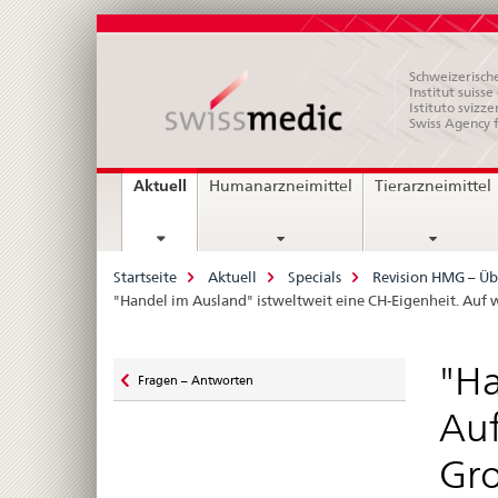
Schweizerische
Institut suiss
Istituto svizze
Swiss Agency 
Hauptnavigation
current
Aktuell
Humanarzneimittel
Tierarzneimittel
page
Breadcrumb
Startseite
Aktuell
Specials
Revision HMG – Üb
"Handel im Ausland" istweltweit eine CH-Eigenheit. Auf 
Zurück
"Ha
Fragen – Antworten
zu
Auf
Gro