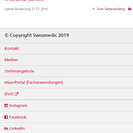
Letzte Änderung 21.12.2018
Zum Seitenanfang
Footer
© Copyright Swissmedic 2019
Kontakt
Medien
Stellenangebote
eGov-Portal (Fachanwendungen)
ElViS
Social
Instagram
media
links
Facebook
Linkedin