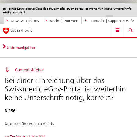
Bei einer Einreichung über das Swissmedic eGov-Portal ist weiterhin keine Unterschrift
Sprachwahl
Service
nötig, korrekt?
navigation
Direktnavigation
disabled
disable
di
DE
FR
IT
EN
News & Updates
Recht | Normen
Kontakt | Support & Hilfe
News,
Hauptnavigation
Rechtsgrundlagen,
Swissmedic
Kontakt
Unternavigation
Context sidebar
Bei einer Einreichung über das
Swissmedic eGov-Portal ist weiterhin
keine Unterschrift nötig, korrekt?
B-256
Ja, daran ändert sich nichts.
<< Zurück zur Übersicht