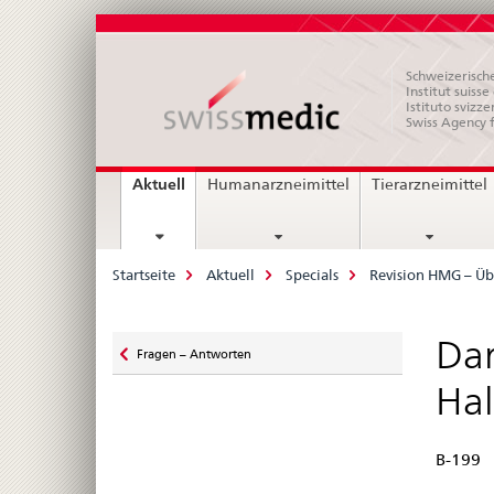
Schweizerische
Institut suiss
Istituto svizze
Swiss Agency 
Hauptnavigation
current
Aktuell
Humanarzneimittel
Tierarzneimittel
page
Breadcrumb
Startseite
Aktuell
Specials
Revision HMG – Üb
Zurück
Dar
Fragen – Antworten
zu
Hal
B-199