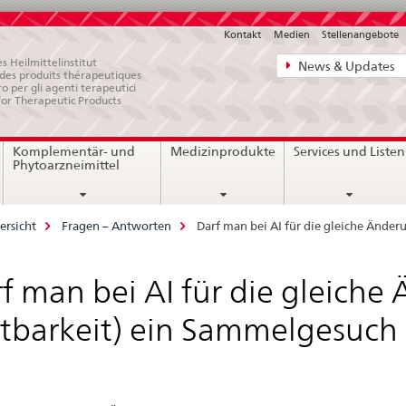
Kontakt
Medien
Stellenangebote
Direktnavigat
s Heilmittelinstitut
News & Updates
e des produits thérapeutiques
News,
ro per gli agenti terapeutici
for Therapeutic Products
Rechtsgrundl
Kontakt
Komplementär- und
Medizinprodukte
Services und Listen
Phytoarzneimittel
ersicht
Fragen – Antworten
Darf man bei AI für die gleiche Änder
f man bei AI für die gleiche
tbarkeit) ein Sammelgesuch 