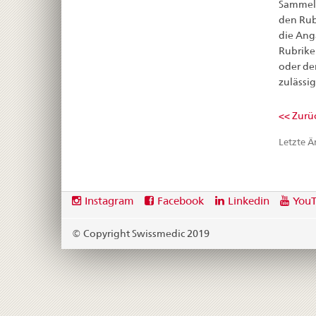
Sammelg
den Rubr
die Anga
Rubrike
oder der
zulässi
<< Zurüc
Letzte 
Footer
Social
Instagram
Facebook
Linkedin
You
media
links
© Copyright Swissmedic 2019