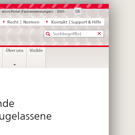
disabled
disabled
disabled
DE
FR
IT
EN
eGov-Portal (Fachanwendungen)
ElViS
ion
Recht | Normen
Kontakt | Support & Hilfe
Standard-
Eingabefenster
agen,
für
Suche
Eingabefenster
die
für
Über uns
Visible
Suche
die
Suche
nde
zugelassene