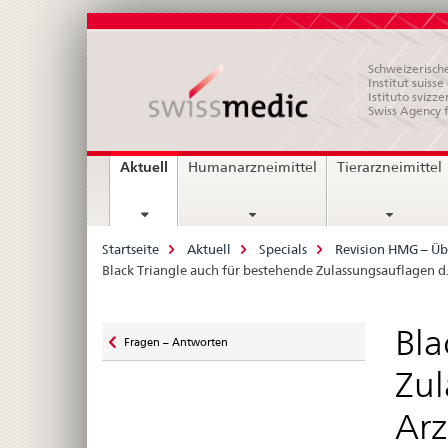
Schweizerische
Institut suiss
Istituto svizze
Swiss Agency 
Hauptnavigation
current
Aktuell
Humanarzneimittel
Tierarzneimittel
page
Breadcrumb
Startseite
Aktuell
Specials
Revision HMG – Üb
Black Triangle auch für bestehende Zulassungsauflagen 
Zurück
Bla
Fragen – Antworten
zu
Zul
Arz