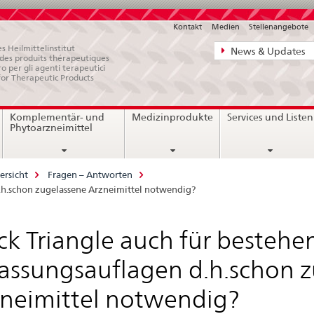
Kontakt
Medien
Stellenangebote
Direktnavigat
s Heilmittelinstitut
News & Updates
e des produits thérapeutiques
News,
ro per gli agenti terapeutici
for Therapeutic Products
Rechtsgrundl
Kontakt
Komplementär- und
Medizinprodukte
Services und Listen
Phytoarzneimittel
ersicht
Fragen – Antworten
d.h.schon zugelassene Arzneimittel notwendig?
ck Triangle auch für bestehe
assungsauflagen d.h.schon 
neimittel notwendig?