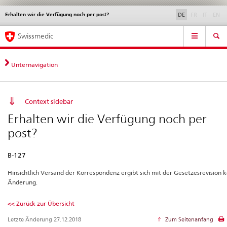
disabled
disable
di
Erhalten wir die Verfügung noch per post?
Sprachwahl
Service
DE
FR
IT
EN
navigation
Direktnavigation
Hauptnavigation
News & Updates
Recht | Normen
Kontakt | Support & Hilfe
Swissmedic
News,
Rechtsgrundlagen,
Kontakt
Unternavigation
Context sidebar
Erhalten wir die Verfügung noch per
post?
B-127
Hinsichtlich Versand der Korrespondenz ergibt sich mit der Gesetzesrevision 
Änderung.
<< Zurück zur Übersicht
Letzte Änderung 27.12.2018
Zum Seitenanfang