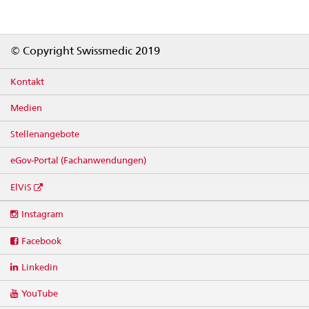
Footer
© Copyright Swissmedic 2019
Kontakt
Medien
Stellenangebote
eGov-Portal (Fachanwendungen)
ElViS
Social
Instagram
media
links
Facebook
Linkedin
YouTube