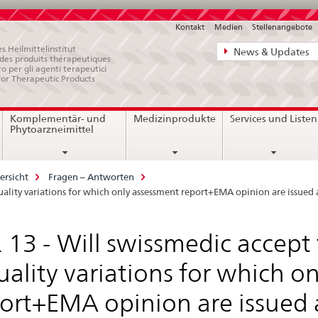
Kontakt
Medien
Stellenangebote
Direktnavigat
s Heilmittelinstitut
News & Updates
e des produits thérapeutiques
News,
ro per gli agenti terapeutici
for Therapeutic Products
Rechtsgrundl
Kontakt
Komplementär- und
Medizinprodukte
Services und Listen
Phytoarzneimittel
ersicht
Fragen – Antworten
I quality variations for which only assessment report+EMA opinion are issue
. 13 - Will swissmedic accept
quality variations for which 
ort+EMA opinion are issued