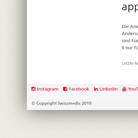
app
Die Anw
Änderun
sind Fü
II nur 
Letzte 
Footer
Social
Instagram
Facebook
Linkedin
You
media
links
© Copyright Swissmedic 2019