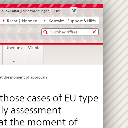
disabled
disabled
disabled
DE
FR
IT
EN
eGov-Portal (Fachanwendungen)
ElViS
ion
Recht | Normen
Kontakt | Support & Hilfe
Standard-
Eingabefenster
agen,
für
Suche
Eingabefenster
die
für
Über uns
Visible
Suche
die
Suche
d at the moment of approval?
 those cases of EU type
only assessment
 at the moment of