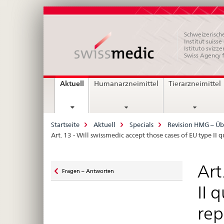
Schweizerische
Institut suiss
Istituto svizze
Swiss Agency 
Hauptnavigation
current
Aktuell
Humanarzneimittel
Tierarzneimittel
page
Breadcrumb
Startseite
Aktuell
Specials
Revision HMG – Üb
Art. 13 - Will swissmedic accept those cases of EU type I
Zurück
Art
Fragen – Antworten
zu
II 
rep