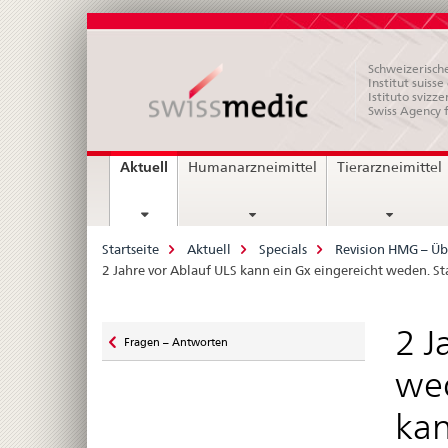
Schweizerische
Institut suiss
Istituto svizze
Swiss Agency 
Hauptnavigation
current
Aktuell
Humanarzneimittel
Tierarzneimittel
page
Breadcrumb
Startseite
Aktuell
Specials
Revision HMG – Üb
2 Jahre vor Ablauf ULS kann ein Gx eingereicht weden. S
Zurück
2 J
Fragen – Antworten
zu
wed
kan