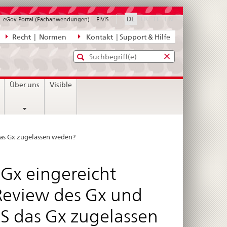
disabled
disabled
disabled
DE
FR
IT
EN
eGov-Portal (Fachanwendungen)
ElViS
ion
Recht | Normen
Kontakt | Support & Hilfe
Standard-
Eingabefenster
agen,
für
Suche
Eingabefenster
die
für
Über uns
Visible
Suche
die
Suche
das Gx zugelassen weden?
 Gx eingereicht
Review des Gx und
S das Gx zugelassen