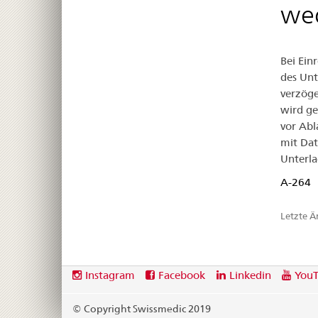
we
Bei Ein
des Unt
verzöge
wird ge
vor Abl
mit Dat
Unterla
A-264
Letzte 
Footer
Social
Instagram
Facebook
Linkedin
You
media
links
© Copyright Swissmedic 2019