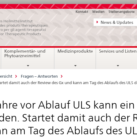
Kontakt
Medien
Stellenangebote
Direktnavigat
s Heilmittelinstitut
News & Updates
e des produits thérapeutiques
News,
ro per gli agenti terapeutici
for Therapeutic Products
Rechtsgrundl
Kontakt
Komplementär- und
Medizinprodukte
Services und Listen
Phytoarzneimittel
ersicht
Fragen – Antworten
tartet damit auch der Review des Gx und kann am Tag des Ablaufs des ULS 
ahre vor Ablauf ULS kann ein
en. Startet damit auch der 
n am Tag des Ablaufs des UL