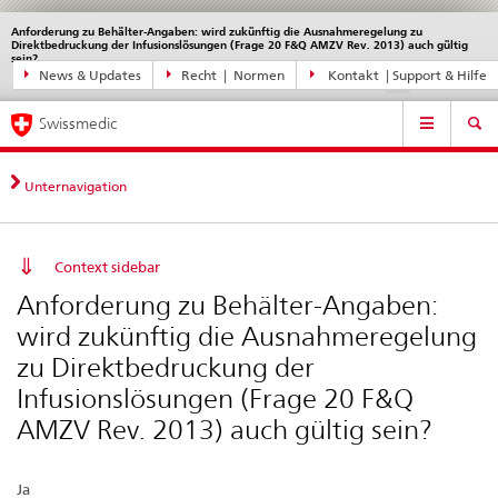
Anforderung zu Behälter-Angaben: wird zukünftig die Ausnahmeregelung zu
Sprachwahl
Service
Direktbedruckung der Infusionslösungen (Frage 20 F&Q AMZV Rev. 2013) auch gültig
navigation
sein?
Direktnavigation
News & Updates
Recht | Normen
Kontakt | Support & Hilfe
disabled
disable
di
DE
FR
IT
EN
News,
Hauptnavigation
Rechtsgrundlagen,
Swissmedic
Kontakt
Unternavigation
Context sidebar
Anforderung zu Behälter-Angaben:
wird zukünftig die Ausnahmeregelung
zu Direktbedruckung der
Infusionslösungen (Frage 20 F&Q
AMZV Rev. 2013) auch gültig sein?
Ja