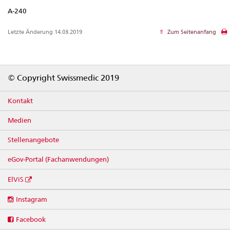
A-240
Letzte Änderung 14.03.2019
Zum Seitenanfang
Footer
© Copyright Swissmedic 2019
Kontakt
Medien
Stellenangebote
eGov-Portal (Fachanwendungen)
ElViS
Social
Instagram
media
links
Facebook