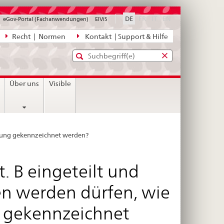
disabled
disabled
disabled
DE
FR
IT
EN
eGov-Portal (Fachanwendungen)
ElViS
ion
Recht | Normen
Kontakt | Support & Hilfe
Standard-
Eingabefenster
agen,
für
Suche
Eingabefenster
die
für
Über uns
Visible
Suche
die
Suche
ackung gekennzeichnet werden?
. B eingeteilt und
n werden dürfen, wie
g gekennzeichnet