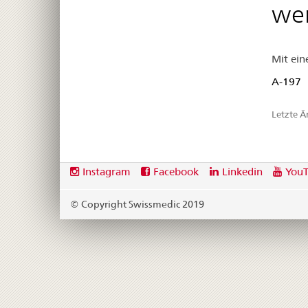
we
Mit ein
A-197
Letzte 
Footer
Social
Instagram
Facebook
Linkedin
You
media
links
© Copyright Swissmedic 2019