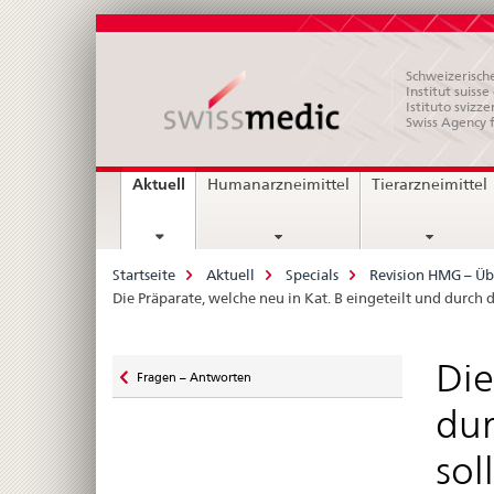
Schweizerische
Institut suiss
Istituto svizze
Swiss Agency 
Hauptnavigation
current
Aktuell
Humanarzneimittel
Tierarzneimittel
page
Breadcrumb
Startseite
Aktuell
Specials
Revision HMG – Üb
Die Präparate, welche neu in Kat. B eingeteilt und dur
Zurück
Die
Fragen – Antworten
zu
dur
sol