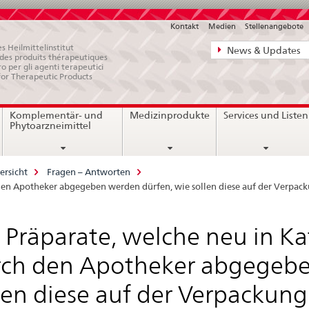
Kontakt
Medien
Stellenangebote
Direktnavigat
s Heilmittelinstitut
News & Updates
e des produits thérapeutiques
News,
ro per gli agenti terapeutici
for Therapeutic Products
Rechtsgrundl
Kontakt
Komplementär- und
Medizinprodukte
Services und Listen
Phytoarzneimittel
ersicht
Fragen – Antworten
ch den Apotheker abgegeben werden dürfen, wie sollen diese auf der Verp
 Präparate, welche neu in Kat
ch den Apotheker abgegebe
len diese auf der Verpackun