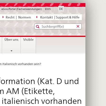
disabled
disabled
disabled
DE
FR
IT
EN
eGov-Portal (Fachanwendungen)
ElViS
ion
Recht | Normen
Kontakt | Support & Hilfe
Standard-
Eingabefenster
agen,
für
Suche
Eingabefenster
die
für
Über uns
Visible
Suche
die
Suche
n italienisch vorhanden sein?
formation (Kat. D und
m AM (Etikette,
n italienisch vorhanden