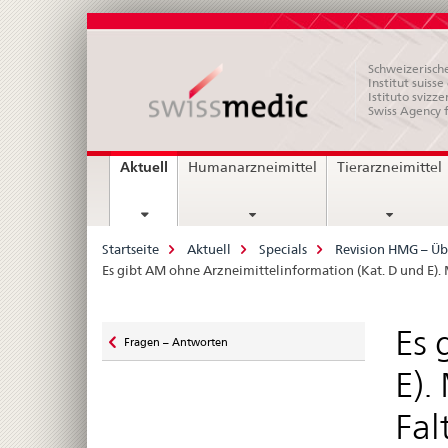
Schweizerische
Institut suiss
Istituto svizze
Swiss Agency 
Hauptnavigation
current
Aktuell
Humanarzneimittel
Tierarzneimittel
page
Breadcrumb
Startseite
Aktuell
Specials
Revision HMG – Üb
Es gibt AM ohne Arzneimittelinformation (Kat. D und E). 
Zurück
Es 
Fragen – Antworten
zu
E).
Fal