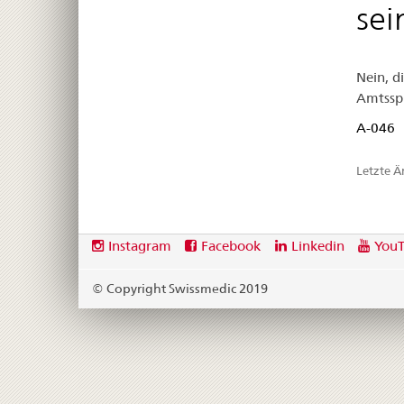
sei
Nein, d
Amtsspr
A-046
Letzte 
Footer
Social
Instagram
Facebook
Linkedin
You
media
links
© Copyright Swissmedic 2019