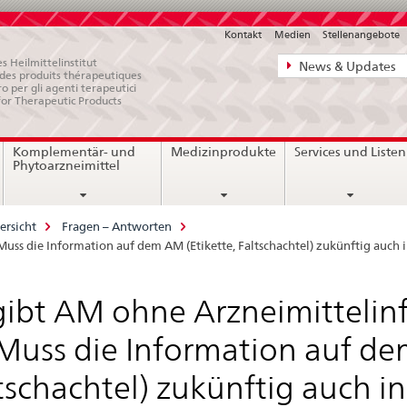
Kontakt
Medien
Stellenangebote
Direktnavigat
s Heilmittelinstitut
News & Updates
e des produits thérapeutiques
News,
ro per gli agenti terapeutici
for Therapeutic Products
Rechtsgrundl
Kontakt
Komplementär- und
Medizinprodukte
Services und Listen
Phytoarzneimittel
ersicht
Fragen – Antworten
Muss die Information auf dem AM (Etikette, Faltschachtel) zukünftig auch i
gibt AM ohne Arzneimittelin
 Muss die Information auf de
tschachtel) zukünftig auch i