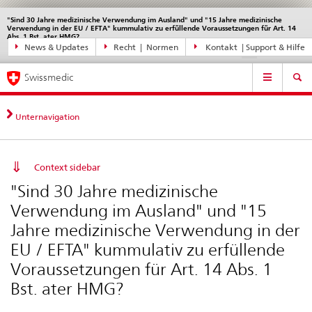
"Sind 30 Jahre medizinische Verwendung im Ausland" und "15 Jahre medizinische
Sprachwahl
Service
Verwendung in der EU / EFTA" kummulativ zu erfüllende Voraussetzungen für Art. 14
navigation
Abs. 1 Bst. ater HMG?
Direktnavigation
News & Updates
Recht | Normen
Kontakt | Support & Hilfe
disabled
disable
di
DE
FR
IT
EN
News,
Hauptnavigation
Rechtsgrundlagen,
Swissmedic
Kontakt
Unternavigation
Context sidebar
"Sind 30 Jahre medizinische
Verwendung im Ausland" und "15
Jahre medizinische Verwendung in der
EU / EFTA" kummulativ zu erfüllende
Voraussetzungen für Art. 14 Abs. 1
Bst. ater HMG?