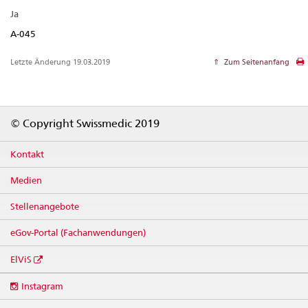
Ja
A-045
Letzte Änderung 19.03.2019
Zum Seitenanfang
Footer
© Copyright Swissmedic 2019
Kontakt
Medien
Stellenangebote
eGov-Portal (Fachanwendungen)
ElViS
Social
Instagram
media
links