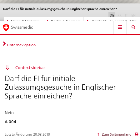
Darf die FI für initiale Zulassumgsgesuche in Englischer Sprache einreichen?
Sprachwahl
Service
navigation
disabled
disable
di
DE
FR
IT
EN
Direktnavigation
News & Updates
Recht | Normen
Kontakt | Support & Hilfe
Hauptnavigation
News,
Swissmedic
Rechtsgrundlagen,
Kontakt
Unternavigation
Context sidebar
Darf die FI für initiale
Zulassumgsgesuche in Englischer
Sprache einreichen?
Nein
A-004
Letzte Änderung 20.03.2019
Zum Seitenanfang