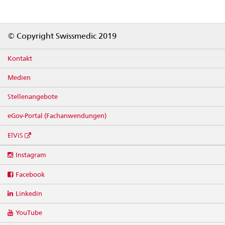
Footer
© Copyright Swissmedic 2019
Kontakt
Medien
Stellenangebote
eGov-Portal (Fachanwendungen)
ElViS
Social
Instagram
media
links
Facebook
Linkedin
YouTube