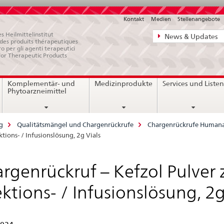
Kontakt
Medien
Stellenangebote
Direktnavigat
s Heilmittelinstitut
News & Updates
e des produits thérapeutiques
News,
ro per gli agenti terapeutici
for Therapeutic Products
Rechtsgrundl
Kontakt
Komplementär- und
Medizinprodukte
Services und Liste
Phytoarzneimittel
g
Qualitätsmängel und Chargenrückrufe
Chargenrückrufe Humana
tions- / Infusionslösung, 2g Vials
rgenrückruf – Kefzol Pulver 
ektions- / Infusionslösung, 2g