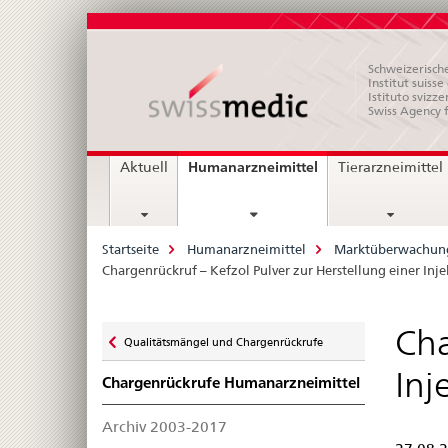
Schweizerische
Institut suiss
Istituto svizze
Swiss Agency 
Hauptnavigation
current
Humanarzneimittel
Aktuell
Tierarzneimittel
page
Breadcrumb
Startseite
Humanarzneimittel
Marktüberwachun
Chargenrückruf – Kefzol Pulver zur Herstellung einer Injek
Zurück
Cha
Qualitätsmängel und Chargenrückrufe
zu
Inj
Chargenrückrufe Humanarzneimittel
Archiv 2003-2017