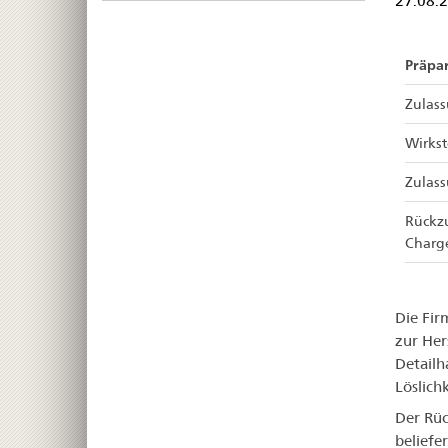
27.08.
Präpar
Zulas
Wirkst
Zulas
Rückz
Charg
Die Fir
zur Her
Detailh
Löslich
Der Rüc
beliefe