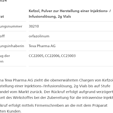
2024
Kefzol, Pulver zur Herstellung einer Injektions- /
at
Infusionslösung, 2g Vials
sungsnummer
38210
off
cefazolinum
sungsinhaberin
Teva Pharma AG
ug der
CC22005, CC22006, CC23003
en
ma Teva Pharma AG zieht die obenerwähnten Chargen von Kefzol
stellung einer Injektions-/Infusionslösung, 2g Vials bis auf Stufe
andel vom Markt zurück. Der Rückruf erfolgt aufgrund verzögert
keit des Wirkstoffes bei der Zubereitung für die intravenöse Injekt
kruf erfolgt mittels Firmenschreiben an die mit dem Präparat
rten Kunden.