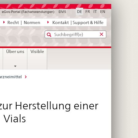
DE
FR
IT
EN
eGov-Portal (Fachanwendungen)
ElViS
ion
Recht | Normen
Kontakt | Support & Hilfe
Standard-
Eingabefenster
agen,
für
Suche
Eingabefenster
die
für
n
Über uns
Visible
Suche
die
Suche
rzneimittel
zur Herstellung einer
 Vials