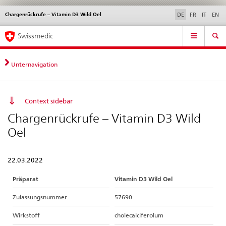
Chargenrückrufe – Vitamin D3 Wild Oel
Sprachwahl
Service
DE
FR
IT
EN
navigation
Direktnavigation
Hauptnavigation
News & Updates
Recht | Normen
Kontakt | Support & Hilfe
Swissmedic
News,
Rechtsgrundlagen,
Kontakt
Unternavigation
Context sidebar
Chargenrückrufe – Vitamin D3 Wild
Oel
22.03.2022
Präparat
Vitamin D3 Wild Oel
Zulassungsnummer
57690
Wirkstoff
cholecalciferolum