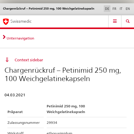
Chargenrückruf – Petinimid 250 mg, 100 Weichgelatinekapseln
Sprachwahl
Service
DE
FR
IT
EN
navigation
Direktnavigation
Hauptnavigation
News & Updates
Recht | Normen
Kontakt | Support & Hilfe
Swissmedic
News,
Rechtsgrundlagen,
Kontakt
Unternavigation
Context sidebar
Chargenrückruf – Petinimid 250 mg,
100 Weichgelatinekapseln
04.03.2021
Petinimid 250 mg, 100
Präparat
Weichgelatinekapseln
Zulassungsnummer
29934
Wirkstoff
ethosuximidum