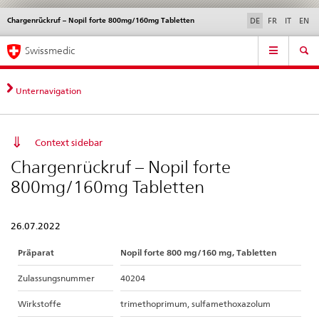
Chargenrückruf – Nopil forte 800mg/160mg Tabletten
Sprachwahl
Service
DE
FR
IT
EN
navigation
Direktnavigation
Hauptnavigation
News & Updates
Recht | Normen
Kontakt | Support & Hilfe
Swissmedic
News,
Rechtsgrundlagen,
Kontakt
Unternavigation
Context sidebar
Chargenrückruf – Nopil forte
800mg/160mg Tabletten
26.07.2022
Präparat
Nopil forte 800 mg/160 mg, Tabletten
Zulassungsnummer
40204
Wirkstoffe
trimethoprimum, sulfamethoxazolum