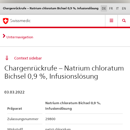
Chargenrückrufe – Natrium chloratum Bichsel 0,9 %, Infusionslösung
Sprachwahl
Service
DE
FR
IT
EN
navigation
Direktnavigation
Hauptnavigation
News & Updates
Recht | Normen
Kontakt | Support & Hilfe
Swissmedic
News,
Rechtsgrundlagen,
Kontakt
Unternavigation
Context sidebar
Chargenrückrufe – Natrium chloratum
Bichsel 0,9 %, Infusionslösung
03.03.2022
Natrium chloratum Bichsel 0,9 %,
Präparat
Infusionslösung
Zulassungsnummer
29800
Wirkstoff
natrii chloridum