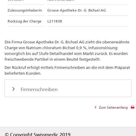
Zulassungsinhaberin
Grosse Apotheke Dr. G. Bichsel AG
Rückzug der Charge
L211838
Die Firma Grosse Apotheke Dr. G. Bichsel AG zieht die obenerwähnte
Charge von Natrium chloratum Bichsel 0,9 %, Infusionslösung
vorsorglich bis auf Stufe Detailhandel vom Markt zurück. Es wurden
freischwebende Partikel in einem Beutel festgestellt.
Der Rückruf erfolgt mittels Firmenschreiben an die mit dem Präparat
belieferten Kunden.
Firmenschreiben
Zum Seitenanfang
Footer
© Copyright Swissmedic 2019