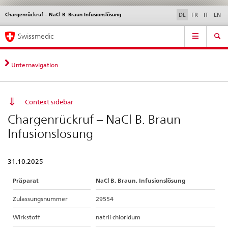
Chargenrückruf – NaCl B. Braun Infusionslösung
Sprachwahl
Service
DE
FR
IT
EN
navigation
Direktnavigation
Hauptnavigation
News & Updates
Recht | Normen
Kontakt | Support & Hilfe
Swissmedic
News,
Rechtsgrundlagen,
Kontakt
Unternavigation
Context sidebar
Chargenrückruf – NaCl B. Braun
Infusionslösung
31.10.2025
Präparat
NaCl B. Braun, Infusionslösung
Zulassungsnummer
29554
Wirkstoff
natrii chloridum