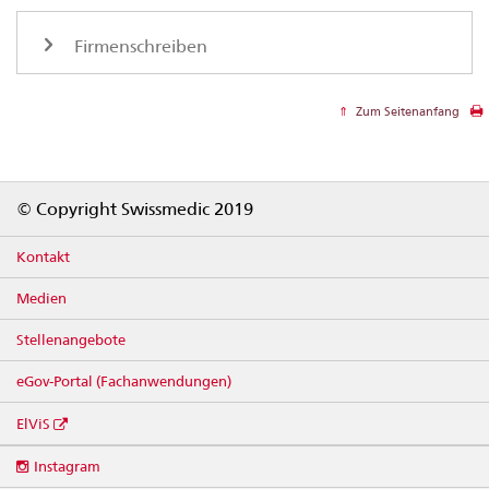
Firmenschreiben
Zum Seitenanfang
Footer
© Copyright Swissmedic 2019
Kontakt
Medien
Stellenangebote
eGov-Portal (Fachanwendungen)
ElViS
Social
Instagram
media