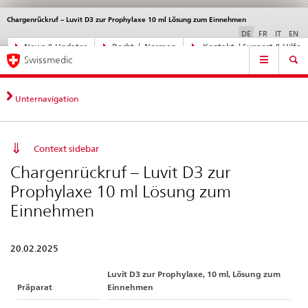
Chargenrückruf – Luvit D3 zur Prophylaxe 10 ml Lösung zum Einnehmen
Sprachwahl
Service
navigation
DE
FR
IT
EN
Direktnavigation
News & Updates
Recht | Normen
Kontakt | Support & Hilfe
Hauptnavigation
News,
Swissmedic
Rechtsgrundlagen,
Kontakt
Unternavigation
Context sidebar
Chargenrückruf – Luvit D3 zur
Prophylaxe 10 ml Lösung zum
Einnehmen
20.02.2025
Luvit D3 zur Prophylaxe, 10 ml, Lösung zum
Präparat
Einnehmen