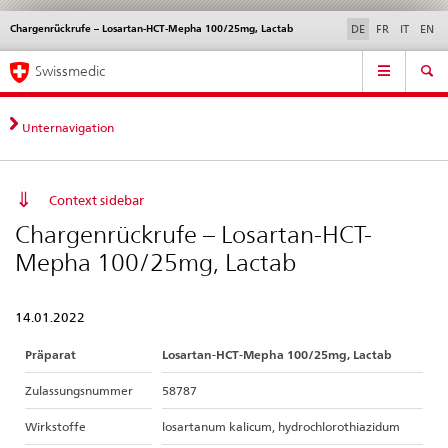
Chargenrückrufe – Losartan-HCT-Mepha 100/25mg, Lactab
Sprachwahl
Service
DE
FR
IT
EN
navigation
Direktnavigation
Hauptnavigation
News & Updates
Recht | Normen
Kontakt | Support & Hilfe
Swissmedic
News,
Rechtsgrundlagen,
Kontakt
Unternavigation
Context sidebar
Chargenrückrufe – Losartan-HCT-
Mepha 100/25mg, Lactab
14.01.2022
Präparat
Losartan-HCT-Mepha 100/25mg, Lactab
Zulassungsnummer
58787
Wirkstoffe
losartanum kalicum, hydrochlorothiazidum