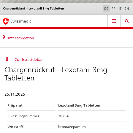
Chargenrückruf – Lexotanil 3mg Tabletten
Sprachwahl
Service
DE
FR
IT
EN
navigation
Direktnavigation
Hauptnavigation
News & Updates
Recht | Normen
Kontakt | Support & Hilfe
Swissmedic
News,
Rechtsgrundlagen,
Kontakt
Unternavigation
Context sidebar
Chargenrückruf – Lexotanil 3mg
Tabletten
25.11.2025
Präparat
Lexotanil 3mg Tabletten
Zulassungsnummer
38294
Wirkstoff
bromazepamum