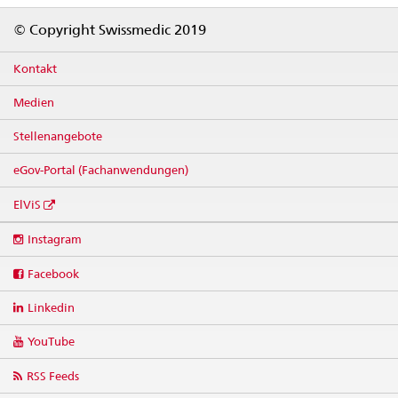
Footer
© Copyright Swissmedic 2019
Kontakt
Medien
Stellenangebote
eGov-Portal (Fachanwendungen)
ElViS
Social
Instagram
media
links
Facebook
Linkedin
YouTube
RSS Feeds