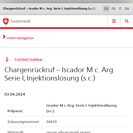
Chargenrückruf – Iscador M c. Arg. Serie I; Injektionslösung (s.c.)
Sprachwahl
Service
DE
FR
IT
EN
navigation
Direktnavigation
Hauptnavigation
News & Updates
Recht | Normen
Kontakt | Support & Hilfe
Swissmedic
News,
Rechtsgrundlagen,
Kontakt
Unternavigation
Context sidebar
Chargenrückruf – Iscador M c. Arg.
Serie I; Injektionslösung (s.c.)
03.04.2024
Iscador M c. Arg. Serie I; Injektionslösung
Präparat
(s.c.)
Zulassungsnummer
56829
Wirkstoff
viscum album (mali) recens