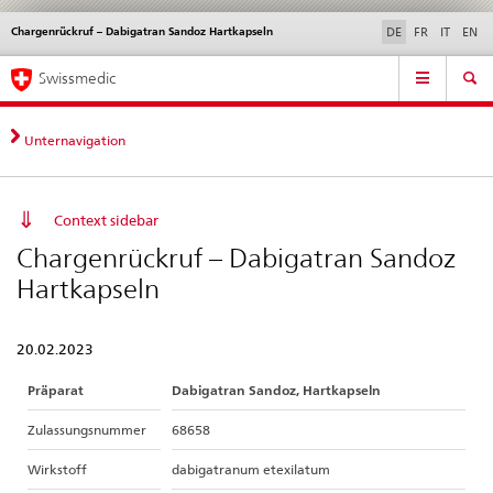
Chargenrückruf – Dabigatran Sandoz Hartkapseln
Sprachwahl
Service
DE
FR
IT
EN
navigation
Direktnavigation
Hauptnavigation
News & Updates
Recht | Normen
Kontakt | Support & Hilfe
Swissmedic
News,
Rechtsgrundlagen,
Kontakt
Unternavigation
Context sidebar
Chargenrückruf – Dabigatran Sandoz
Hartkapseln
20.02.2023
Präparat
Dabigatran Sandoz, Hartkapseln
Zulassungsnummer
68658
Wirkstoff
dabigatranum etexilatum