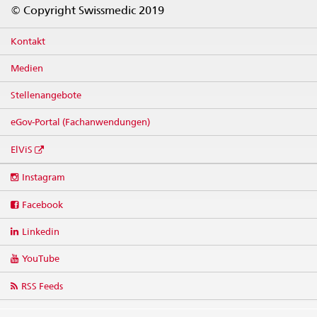
Footer
© Copyright Swissmedic 2019
Kontakt
Medien
Stellenangebote
eGov-Portal (Fachanwendungen)
ElViS
Social
Instagram
media
links
Facebook
Linkedin
YouTube
RSS Feeds