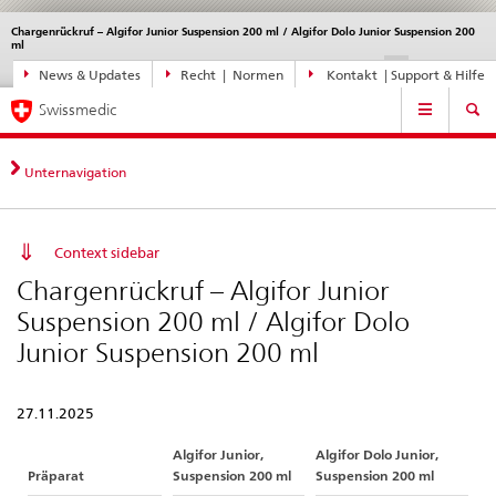
Chargenrückruf – Algifor Junior Suspension 200 ml / Algifor Dolo Junior Suspension 200
Sprachwahl
Service
ml
navigation
Direktnavigation
DE
FR
IT
EN
News & Updates
Recht | Normen
Kontakt | Support & Hilfe
News,
Hauptnavigation
Rechtsgrundlagen,
Swissmedic
Kontakt
Unternavigation
Context sidebar
Chargenrückruf – Algifor Junior
Suspension 200 ml / Algifor Dolo
Junior Suspension 200 ml
27.11.2025
Algifor Junior,
Algifor Dolo Junior,
Präparat
Suspension 200 ml
Suspension 200 ml