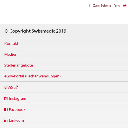
Zum Seitenanfang
Footer
© Copyright Swissmedic 2019
Kontakt
Medien
Stellenangebote
eGov-Portal (Fachanwendungen)
ElViS
Social
Instagram
media
links
Facebook
Linkedin