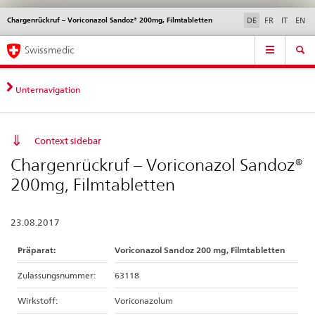
Chargenrückruf – Voriconazol Sandoz® 200mg, Filmtabletten
Sprachwahl
Service
DE
FR
IT
EN
navigation
Direktnavigation
Hauptnavigation
News & Updates
Recht | Normen
Kontakt | Support & Hilfe
Swissmedic
News,
Rechtsgrundlagen,
Kontakt
Unternavigation
Context sidebar
Chargenrückruf – Voriconazol Sandoz®
200mg, Filmtabletten
23.08.2017
Präparat:
Voriconazol Sandoz 200 mg, Filmtabletten
Zulassungsnummer:
63118
Wirkstoff:
Voriconazolum