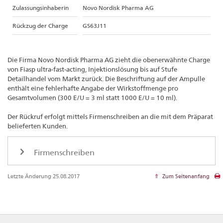
Zulassungsinhaberin
Novo Nordisk Pharma AG
Rückzug der Charge
GS63J11
Die Firma Novo Nordisk Pharma AG zieht die obenerwähnte Charge
von Fiasp ultra-fast-acting, Injektionslösung bis auf Stufe
Detailhandel vom Markt zurück. Die Beschriftung auf der Ampulle
enthält eine fehlerhafte Angabe der Wirkstoffmenge pro
Gesamtvolumen (300 E/U = 3 ml statt 1000 E/U = 10 ml).
Der Rückruf erfolgt mittels Firmenschreiben an die mit dem Präparat
belieferten Kunden.
Firmenschreiben
Letzte Änderung 25.08.2017
Zum Seitenanfang
Footer