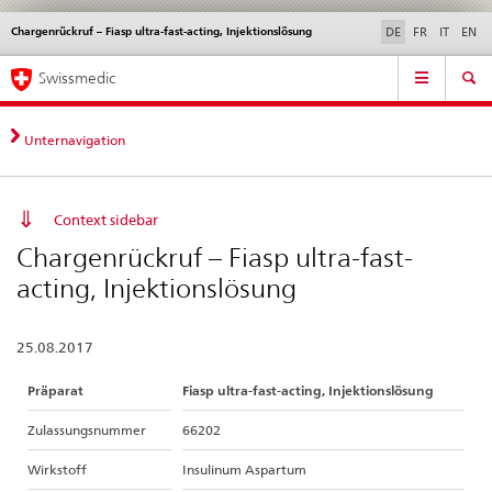
Chargenrückruf – Fiasp ultra-fast-acting, Injektionslösung
Sprachwahl
Service
DE
FR
IT
EN
navigation
Direktnavigation
Hauptnavigation
News & Updates
Recht | Normen
Kontakt | Support & Hilfe
Swissmedic
News,
Rechtsgrundlagen,
Kontakt
Unternavigation
Context sidebar
Chargenrückruf – Fiasp ultra-fast-
acting, Injektionslösung
25.08.2017
Präparat
Fiasp ultra-fast-acting, Injektionslösung
Zulassungsnummer
66202
Wirkstoff
Insulinum Aspartum