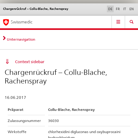
Chargenrückruf – Collu-Blache, Rachenspray
Sprachwahl
Service
DE
FR
IT
EN
navigation
Direktnavigation
Hauptnavigation
News & Updates
Recht | Normen
Kontakt | Support & Hilfe
Swissmedic
News,
Rechtsgrundlagen,
Kontakt
Unternavigation
Context sidebar
Chargenrückruf – Collu-Blache,
Rachenspray
16.06.2017
Präparat
Collu-Blache, Rachenspray
Zulassungsnummer
36030
Wirkstoffe
chlorhexidini digluconas und oxybuprocaini
hydrochloridum