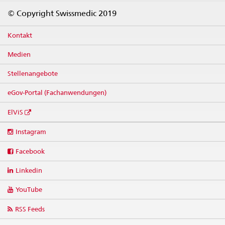
Footer
© Copyright Swissmedic 2019
Kontakt
Medien
Stellenangebote
eGov-Portal (Fachanwendungen)
ElViS
Social
Instagram
media
links
Facebook
Linkedin
YouTube
RSS Feeds