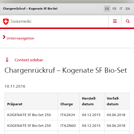
Chargenrückruf – Kogenate SF Bio-Set
Sprachwahl
Service
DE
FR
IT
EN
navigation
Direktnavigation
Hauptnavigation
News & Updates
Recht | Normen
Kontakt | Support & Hilfe
Swissmedic
News,
Rechtsgrundlagen,
Kontakt
Unternavigation
Context sidebar
Chargenrückruf – Kogenate SF Bio-Set
10.11.2016
Herstell-
Verfall-
Präparat
Charge
datum
datum
KOGENATE SF Bio-Set 250
ITA2KJH
04.12.2015
04.06.2018
KOGENATE SF Bio-Set 250
ITA2N6D
04.12.2015
04.06.2018