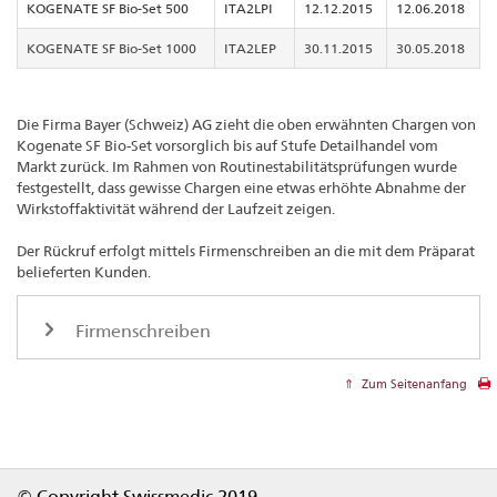
KOGENATE SF Bio-Set 500
ITA2LPI
12.12.2015
12.06.2018
KOGENATE SF Bio-Set 1000
ITA2LEP
30.11.2015
30.05.2018
Die Firma Bayer (Schweiz) AG zieht die oben erwähnten Chargen von
Kogenate SF Bio-Set vorsorglich bis auf Stufe Detailhandel vom
Markt zurück. Im Rahmen von Routinestabilitätsprüfungen wurde
festgestellt, dass gewisse Chargen eine etwas erhöhte Abnahme der
Wirkstoffaktivität während der Laufzeit zeigen.
Der Rückruf erfolgt mittels Firmenschreiben an die mit dem Präparat
belieferten Kunden.
Firmenschreiben
Zum Seitenanfang
Footer
© Copyright Swissmedic 2019