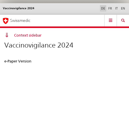
Vaccinovigilance 2024
Sprachwahl
Service
DE
FR
IT
EN
navigation
Direktnavigation
Hauptnavigation
News & Updates
Recht | Normen
Kontakt | Support & Hilfe
Swissmedic
News,
Rechtsgrundlagen,
Kontakt
Context sidebar
Vaccinovigilance 2024
e-Paper Version