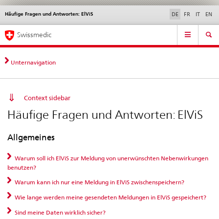
Häufige Fragen und Antworten: ElViS
Sprachwahl
Service
DE
FR
IT
EN
navigation
Direktnavigation
Hauptnavigation
News & Updates
Recht | Normen
Kontakt | Support & Hilfe
Swissmedic
News,
Rechtsgrundlagen,
Kontakt
Unternavigation
Context sidebar
Häufige Fragen und Antworten: ElViS
Allgemeines
Warum soll ich ElViS zur Meldung von unerwünschten Nebenwirkungen
benutzen?
Warum kann ich nur eine Meldung in ElViS zwischenspeichern?
Wie lange werden meine gesendeten Meldungen in ElViS gespeichert?
Sind meine Daten wirklich sicher?