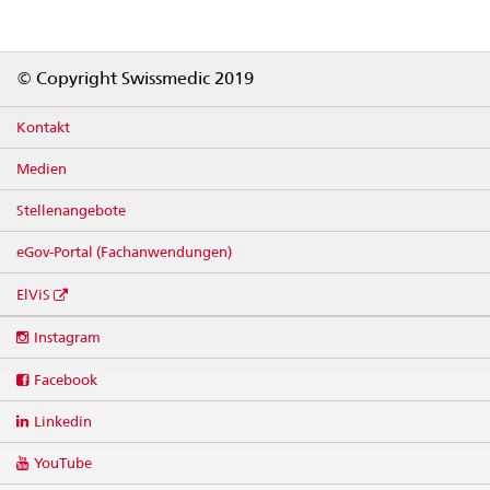
Footer
© Copyright Swissmedic 2019
Kontakt
Medien
Stellenangebote
eGov-Portal (Fachanwendungen)
ElViS
Social
Instagram
media
links
Facebook
Linkedin
YouTube