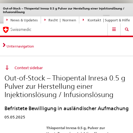
Out-of-Stock – Thiopental Inresa 0.5 g Pulver zur Herstellung einer Injektionslösung /
Sprachwahl
Service
Infusionslösung
navigation
Direktnavigation
DE
FR
IT
EN
News & Updates
Recht | Normen
Kontakt | Support & Hilfe
News,
Hauptnavigation
Rechtsgrundlagen,
Swissmedic
Kontakt
Unternavigation
Context sidebar
Out-of-Stock – Thiopental Inresa 0.5 g
Pulver zur Herstellung einer
Injektionslösung / Infusionslösung
Befristete Bewilligung in ausländischer Aufmachung
05.05.2025
Thiopental Inresa 0.5 g, Pulver zur