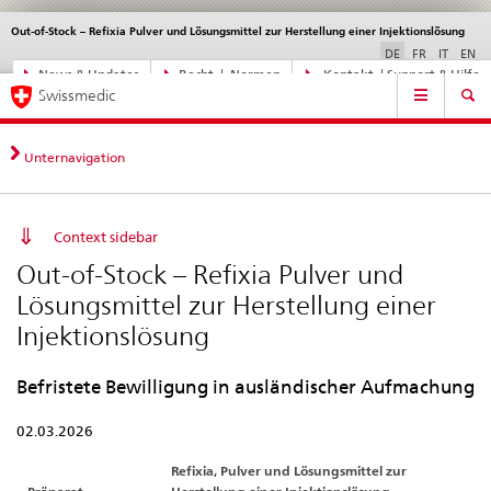
Out-of-Stock – Refixia Pulver und Lösungsmittel zur Herstellung einer Injektionslösung
Sprachwahl
Service
navigation
DE
FR
IT
EN
Direktnavigation
News & Updates
Recht | Normen
Kontakt | Support & Hilfe
Hauptnavigation
News,
Swissmedic
Rechtsgrundlagen,
Kontakt
Unternavigation
Context sidebar
Out-of-Stock – Refixia Pulver und
Lösungsmittel zur Herstellung einer
Injektionslösung
Befristete Bewilligung in ausländischer Aufmachung
02.03.2026
Refixia, Pulver und Lösungsmittel zur