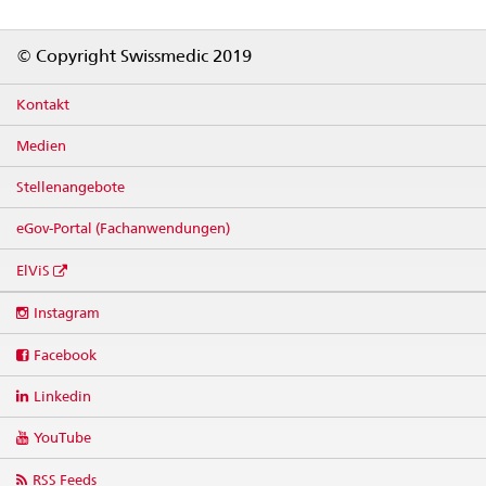
Footer
© Copyright Swissmedic 2019
Kontakt
Medien
Stellenangebote
eGov-Portal (Fachanwendungen)
ElViS
Social
Instagram
media
links
Facebook
Linkedin
YouTube
RSS Feeds