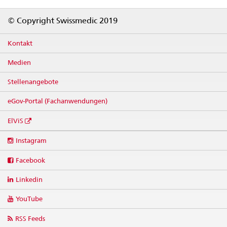
Footer
© Copyright Swissmedic 2019
Kontakt
Medien
Stellenangebote
eGov-Portal (Fachanwendungen)
ElViS
Social
Instagram
media
links
Facebook
Linkedin
YouTube
RSS Feeds