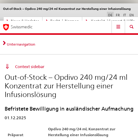
Out-of-Stock – Opdivo 240 mg/24 ml Konzentrat zur Herstellung einer Infusionslösung
Sprachwahl
Service
navigation
DE
FR
IT
EN
Direktnavigation
News & Updates
Recht | Normen
Kontakt | Support & Hilfe
Hauptnavigation
News,
Swissmedic
Rechtsgrundlagen,
Kontakt
Unternavigation
Context sidebar
Out-of-Stock – Opdivo 240 mg/24 ml
Konzentrat zur Herstellung einer
Infusionslösung
Befristete Bewilligung in ausländischer Aufmachung
01.12.2025
Opdivo 240 mg/24 ml, Konzentrat zur
Präparat
Herstellung einer Infusionslösung