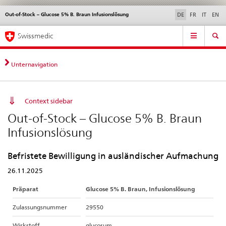
Out-of-Stock – Glucose 5% B. Braun Infusionslösung
Sprachwahl
Service
DE
FR
IT
EN
navigation
Direktnavigation
Hauptnavigation
News & Updates
Recht | Normen
Kontakt | Support & Hilfe
Swissmedic
News,
Rechtsgrundlagen,
Kontakt
Unternavigation
Context sidebar
Out-of-Stock – Glucose 5% B. Braun
Infusionslösung
Befristete Bewilligung in ausländischer Aufmachung
26.11.2025
Präparat
Glucose 5% B. Braun, Infusionslösung
Zulassungsnummer
29550
Wirkstoff
glucosum