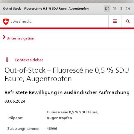
Out-of-Stock – Fluorescéine 0,5 % SDU Faure, Augentropfen
Sprachwahl
Service
DE
FR
IT
EN
navigation
Direktnavigation
Hauptnavigation
News & Updates
Recht | Normen
Kontakt | Support & Hilfe
Swissmedic
News,
Rechtsgrundlagen,
Kontakt
Unternavigation
Context sidebar
Out-of-Stock – Fluorescéine 0,5 % SDU
Faure, Augentropfen
Befristete Bewilligung in ausländischer Aufmachung
03.06.2024
Fluorescéine 0,5 % SDU Faure,
Präparat
Augentropfen
Zulassungsnummer
46996