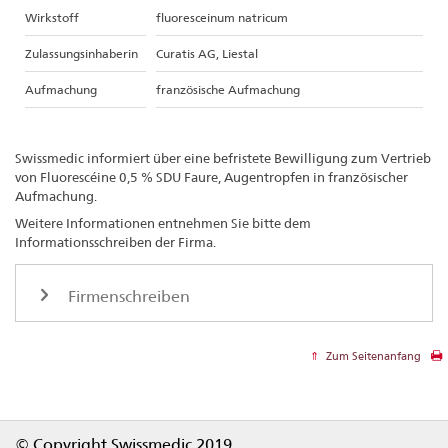
Wirkstoff
fluoresceinum natricum
Zulassungsinhaberin
Curatis AG, Liestal
Aufmachung
französische Aufmachung
Swissmedic informiert über eine befristete Bewilligung zum Vertrieb
von Fluorescéine 0,5 % SDU Faure, Augentropfen in französischer
Aufmachung.
Weitere Informationen entnehmen Sie bitte dem
Informationsschreiben der Firma.
Firmenschreiben
Zum Seitenanfang
Footer
© Copyright Swissmedic 2019