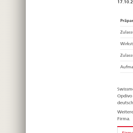
17.10.
Präpar
Zulas
Wirkst
Zulas
Aufma
Swissme
Opdivo 
deutsc
Weitere
Firma.
Firm