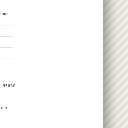
iner
on 65660
n
 der