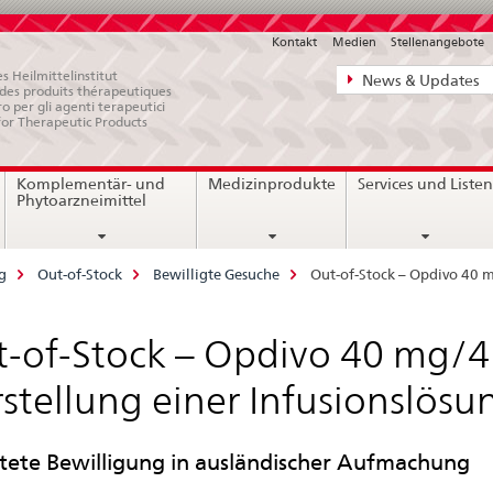
Kontakt
Medien
Stellenangebote
Direktnavigat
s Heilmittelinstitut
News & Updates
e des produits thérapeutiques
News,
ro per gli agenti terapeutici
for Therapeutic Products
Rechtsgrundl
Kontakt
Komplementär- und
Medizinprodukte
Services und Liste
Phytoarzneimittel
g
Out-of-Stock
Bewilligte Gesuche
Out-of-Stock – Opdivo 40 m
-of-Stock – Opdivo 40 mg/4
stellung einer Infusionslösu
stete Bewilligung in ausländischer Aufmachung