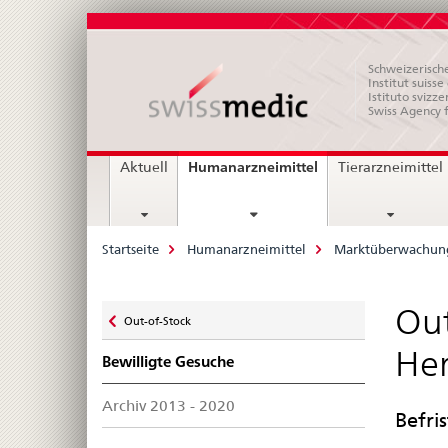
Schweizerische
Institut suiss
Istituto svizze
Swiss Agency 
Hauptnavigation
current
Humanarzneimittel
Aktuell
Tierarzneimittel
page
Breadcrumb
Startseite
Humanarzneimittel
Marktüberwachun
Zurück
Out
Out-of-Stock
zu
Her
Bewilligte Gesuche
Archiv 2013 - 2020
Befri