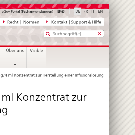
DE
FR
IT
EN
eGov-Portal (Fachanwendungen)
ElViS
ion
Recht | Normen
Kontakt | Support & Hilfe
Standard-
Eingabefenster
agen,
für
Suche
Eingabefenster
die
für
n
Über uns
Visible
Suche
die
Suche
g/4 ml Konzentrat zur Herstellung einer Infusionslösung
 ml Konzentrat zur
ng