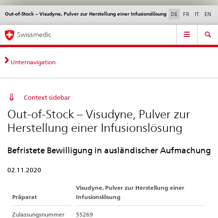
Out-of-Stock – Visudyne, Pulver zur Herstellung einer Infusionslösung
Sprachwahl
Service
DE
FR
IT
EN
navigation
Direktnavigation
Hauptnavigation
News & Updates
Recht | Normen
Kontakt | Support & Hilfe
Swissmedic
News,
Rechtsgrundlagen,
Kontakt
Unternavigation
Context sidebar
Out-of-Stock – Visudyne, Pulver zur
Herstellung einer Infusionslösung
Befristete Bewilligung in ausländischer Aufmachung
02.11.2020
Visudyne, Pulver zur Herstellung einer
Präparat
Infusionslösung
Zulassungsnummer
55269