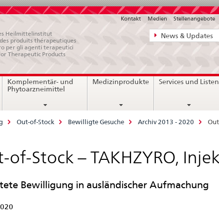
Kontakt
Medien
Stellenangebote
Direktnavigat
s Heilmittelinstitut
News & Updates
e des produits thérapeutiques
News,
ro per gli agenti terapeutici
for Therapeutic Products
Rechtsgrundl
Kontakt
Komplementär- und
Medizinprodukte
Services und Liste
Phytoarzneimittel
g
Out-of-Stock
Bewilligte Gesuche
Archiv 2013 - 2020
Out
-of-Stock – TAKHZYRO, Inje
stete Bewilligung in ausländischer Aufmachung
2020