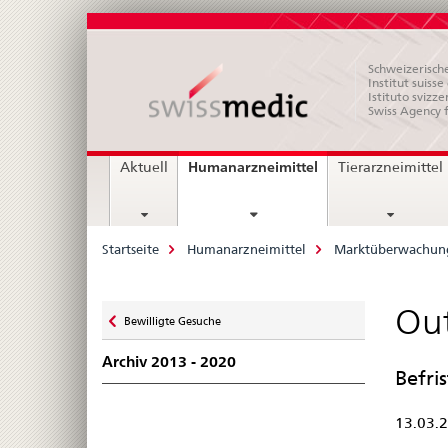
Schweizerische
Institut suiss
Istituto svizze
Swiss Agency 
Hauptnavigation
current
Humanarzneimittel
Aktuell
Tierarzneimittel
page
Breadcrumb
Startseite
Humanarzneimittel
Marktüberwachun
Zurück
Out
Bewilligte Gesuche
zu
Archiv 2013 - 2020
Befri
13.03.