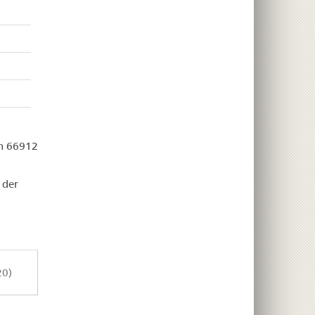
on 66912
 der
20)