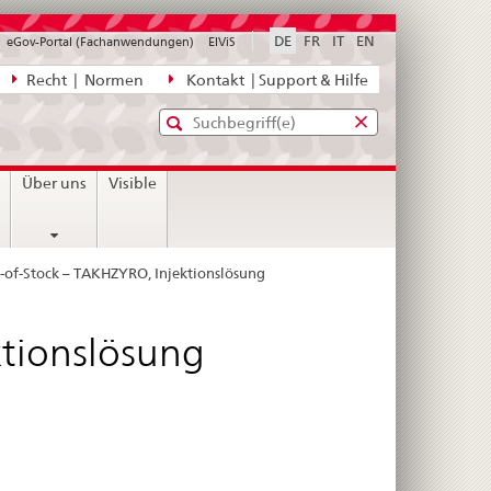
DE
FR
IT
EN
eGov-Portal (Fachanwendungen)
ElViS
ion
Recht | Normen
Kontakt | Support & Hilfe
Standard-
Eingabefenster
agen,
für
Suche
Eingabefenster
die
für
n
Über uns
Visible
Suche
die
Suche
-of-Stock – TAKHZYRO, Injektionslösung
ktionslösung