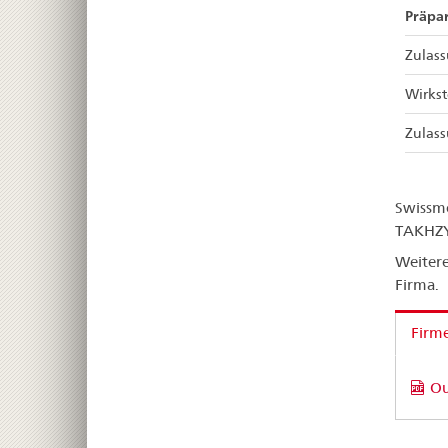
Präpar
Zulas
Wirkst
Zulas
Swissme
TAKHZYR
Weitere
Firma.
Firm
Ou