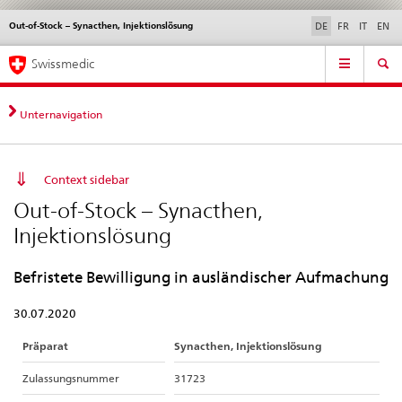
Out-of-Stock – Synacthen, Injektionslösung
Sprachwahl
Service
DE
FR
IT
EN
navigation
Direktnavigation
Hauptnavigation
News & Updates
Recht | Normen
Kontakt | Support & Hilfe
Swissmedic
News,
Rechtsgrundlagen,
Kontakt
Unternavigation
Context sidebar
Out-of-Stock – Synacthen,
Injektionslösung
Befristete Bewilligung in ausländischer Aufmachung
30.07.2020
Präparat
Synacthen, Injektionslösung
Zulassungsnummer
31723