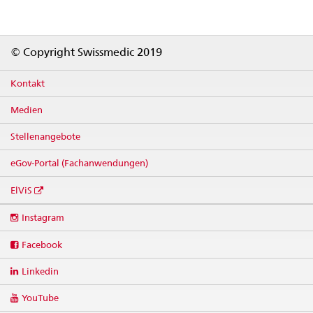
Footer
© Copyright Swissmedic 2019
Kontakt
Medien
Stellenangebote
eGov-Portal (Fachanwendungen)
ElViS
Social
Instagram
media
links
Facebook
Linkedin
YouTube