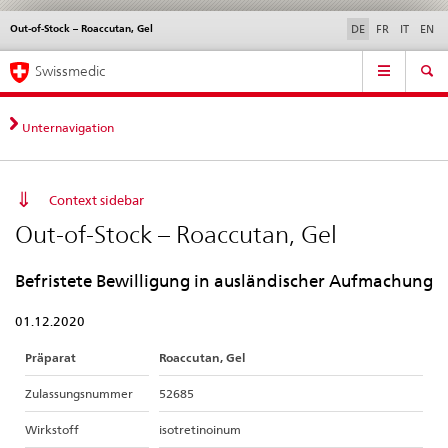
Out-of-Stock – Roaccutan, Gel
Sprachwahl
Service
DE
FR
IT
EN
navigation
Direktnavigation
Hauptnavigation
News & Updates
Recht | Normen
Kontakt | Support & Hilfe
Swissmedic
News,
Rechtsgrundlagen,
Kontakt
Unternavigation
Context sidebar
Out-of-Stock – Roaccutan, Gel
Befristete Bewilligung in ausländischer Aufmachung
01.12.2020
Präparat
Roaccutan, Gel
Zulassungsnummer
52685
Wirkstoff
isotretinoinum