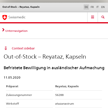
Out-of-Stock – Reyataz, Kapseln
Sprachwahl
Service
DE
FR
IT
EN
navigation
Direktnavigation
Hauptnavigation
News & Updates
Recht | Normen
Kontakt | Support & Hilfe
Swissmedic
News,
Rechtsgrundlagen,
Kontakt
Unternavigation
Context sidebar
Out-of-Stock – Reyataz, Kapseln
Befristete Bewilligung in ausländischer Aufmachung
11.05.2020
Präparat
Reyataz, Kapseln
Zulassungsnummer
56288
Wirkstoff
atazanavirum