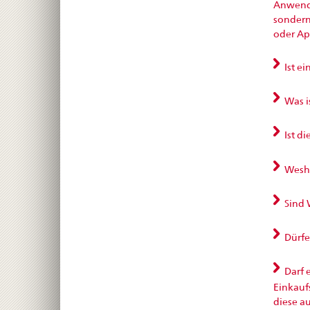
Anwendu
sondern
oder Ap
Ist e
Was is
Ist di
Wesha
Sind 
Dürfe
Darf 
Einkaufs
diese a