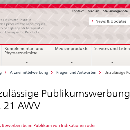
Kontakt
Medien
Stellenangebote
Direktnavigat
s Heilmittelinstitut
News & Updates
e des produits thérapeutiques
News,
ro per gli agenti terapeutici
for Therapeutic Products
Rechtsgrundl
Kontakt
Komplementär- und
Medizinprodukte
Services und Liste
Phytoarzneimittel
g
Arzneimittelwerbung
Fragen und Antworten
Unzulässige P
ulässige Publikumswerbung
. 21 AWV
as Bewerben beim Publikum von Indikationen oder