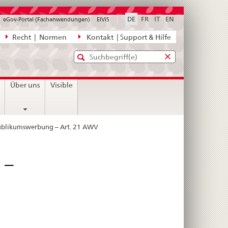
DE
FR
IT
EN
eGov-Portal (Fachanwendungen)
ElViS
ion
Recht | Normen
Kontakt | Support & Hilfe
Standard-
Eingabefenster
agen,
für
Suche
Eingabefenster
die
für
n
Über uns
Visible
Suche
die
Suche
ublikumswerbung – Art. 21 AWV
 –