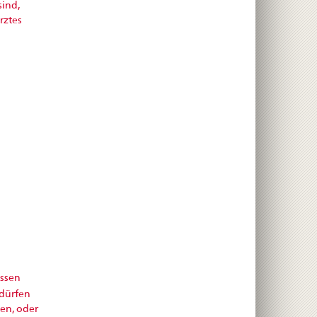
ind,
rztes
ssen
 dürfen
en, oder