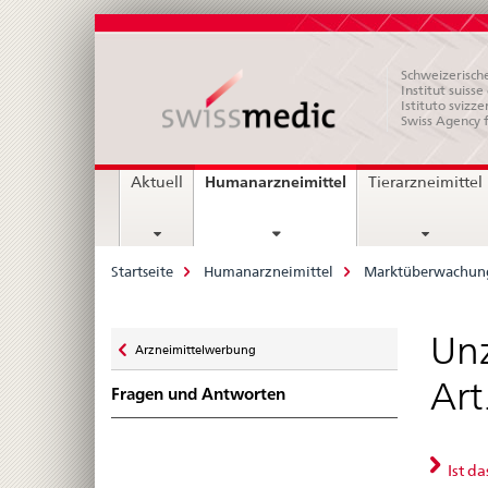
Schweizerische
Institut suiss
Istituto svizze
Swiss Agency 
Hauptnavigation
current
Humanarzneimittel
Aktuell
Tierarzneimittel
page
Breadcrumb
Startseite
Humanarzneimittel
Marktüberwachun
Zurück
Unz
Arzneimittelwerbung
zu
Art
Fragen und Antworten
Ist d