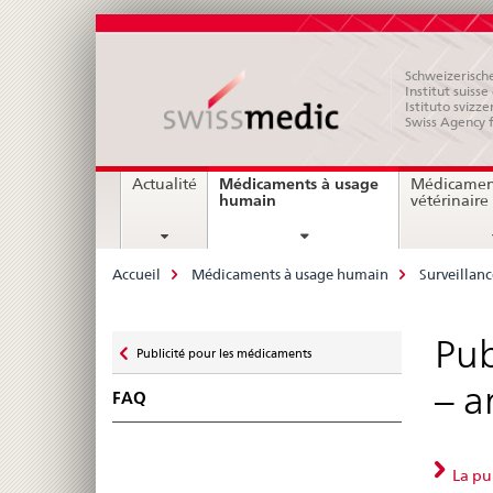
Schweizerische
Institut suiss
Istituto svizze
Swiss Agency 
Navigation
Médicaments à usage
Actualité
Médicamen
current
humain
vétérinaire
page
Breadcrumb
Accueil
Médicaments à usage humain
Surveillan
Zurück
Pub
Publicité pour les médicaments
zu
– a
FAQ
La pub