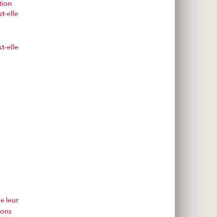
tion
t-elle
t-elle
e leur
bons