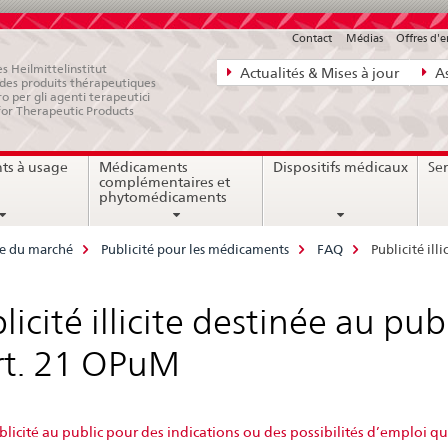
Contact
Médias
Offres d'
Navigation
s Heilmittelinstitut
Actualités & Mises à jour
As
e des produits thérapeutiques
directe:
ro per gli agenti terapeutici
for Therapeutic Products
actualités,
bases
ts à usage
Médicaments
Dispositifs médicaux
Ser
juridiques,
complémentaires et
contact
phytomédicaments
ce du marché
Publicité pour les médicaments
FAQ
Publicité ill
licité illicite destinée au pub
rt. 21 OPuM
licité au public pour des indications ou des possibilités d’emploi qu