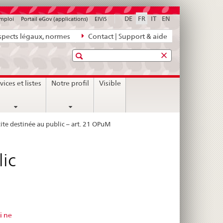
DE
FR
IT
EN
emploi
Portail eGov (applications)
ElViS
pects légaux, normes
Contact | Support & aide
Recherche
vices et listes
Notre profil
Visible
icite destinée au public – art. 21 OPuM
lic
i ne