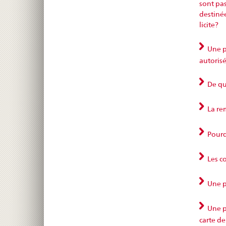
sont pas
destinée
licite?
Une pr
autoris
De qu
La rem
Pourqu
Les c
Une p
Une ph
carte de