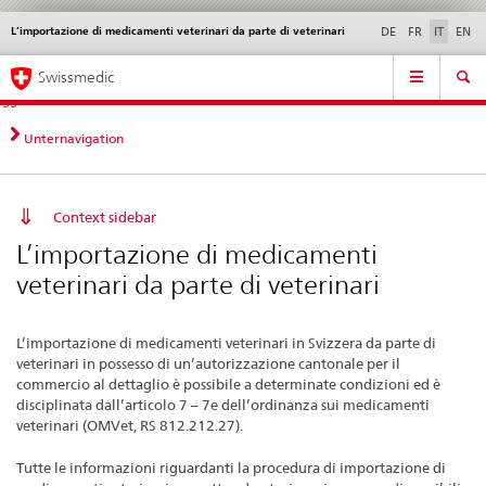
L’importazione di medicamenti veterinari da parte di veterinari
Service
DE
FR
IT
EN
navigation
Navigazione
Navigation
Novità &
Aspetti legali,
Contatto | Supporto &
Swissmedic
diretta:
aggiornamenti
norme
aiuto
novità,
aspetti
Unternavigation
legali,
contatto
Context sidebar
L’importazione di medicamenti
veterinari da parte di veterinari
L’importazione di medicamenti veterinari in Svizzera da parte di
veterinari in possesso di un’autorizzazione cantonale per il
commercio al dettaglio è possibile a determinate condizioni ed è
disciplinata dall’articolo 7 – 7e dell’ordinanza sui medicamenti
veterinari (OMVet, RS 812.212.27).
Tutte le informazioni riguardanti la procedura di importazione di