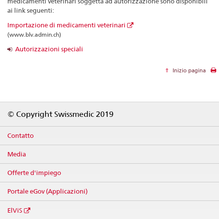
medicamenti veterinari soggetta ad autorizzazione sono disponibili
ai link seguenti:
Importazione di medicamenti veterinari
(www.blv.admin.ch)
Autorizzazioni speciali
Inizio pagina
Footer
© Copyright Swissmedic 2019
Contatto
Media
Offerte d'impiego
Portale eGov (Applicazioni)
ElViS