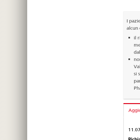
I pazi
alcun 
il 
me
da
no
Va
si
par
Ph
Aggi
11.0
Richi