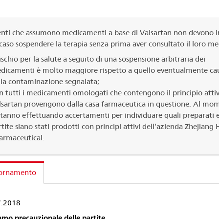
enti che assumono medicamenti a base di Valsartan non devono i
caso sospendere la terapia senza prima aver consultato il loro me
rischio per la salute a seguito di una sospensione arbitraria dei
dicamenti è molto maggiore rispetto a quello eventualmente ca
lla contaminazione segnalata;
n tutti i medicamenti omologati che contengono il principio atti
lsartan provengono dalla casa farmaceutica in questione. Al mo
 stanno effettuando accertamenti per individuare quali preparati 
tite siano stati prodotti con principi attivi dell’azienda Zhejiang
armaceutical.
ornamento
7.2018
amo precauzionale delle partite