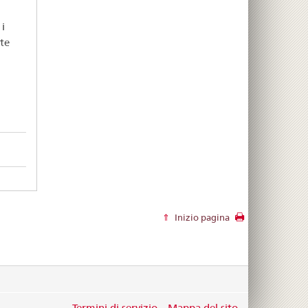
i
ite
l
Inizio pagina
Termini di servizio
Mappa del sito