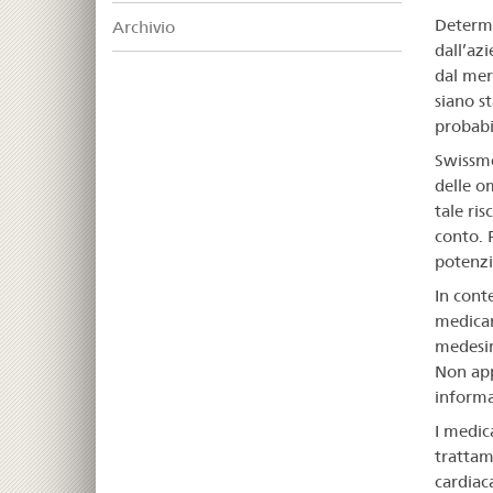
Determi
Archivio
dall’az
dal mer
siano s
probabi
Swissmed
delle o
tale ri
conto. P
potenzi
In cont
medicam
medesim
Non app
informa
I medic
trattam
cardiac