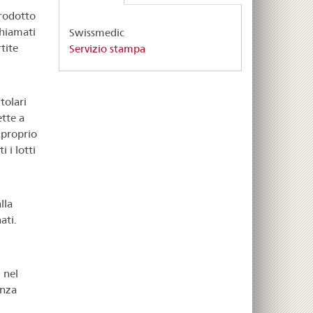
prodotto
chiamati
Swissmedic
tite
Servizio stampa
tolari
ette a
 proprio
 i lotti
lla
ati.
 nel
enza