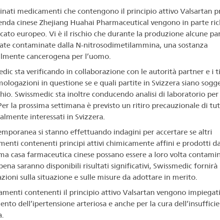
nati medicamenti che contengono il principio attivo Valsartan 
ienda cinese Zhejiang Huahai Pharmaceutical vengono in parte ri
cato europeo. Vi è il rischio che durante la produzione alcune par
tate contaminate dalla N-nitrosodimetilammina, una sostanza
lmente cancerogena per l’uomo.
ic sta verificando in collaborazione con le autorità partner e i ti
mologazioni in questione se e quali partite in Svizzera siano sogg
schio. Swissmedic sta inoltre conducendo analisi di laboratorio per
er la prossima settimana è previsto un ritiro precauzionale di tutti
almente interessati in Svizzera.
emporanea si stanno effettuando indagini per accertare se altri
enti contenenti principi attivi chimicamente affini e prodotti da
a casa farmaceutica cinese possano essere a loro volta contamin
ena saranno disponibili risultati significativi, Swissmedic fornirà
zioni sulla situazione e sulle misure da adottare in merito.
amenti contenenti il principio attivo Valsartan vengono impiegati
ento dell’ipertensione arteriosa e anche per la cura dell’insuffici
a.