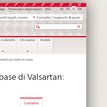
DE
FR
IT
EN
piego
Portale eGov (Applicazioni)
ElViS
etti legali, norme
Contatto | Supporto & aiuto
Ricerca
i e elenchi
Chi siamo
Visible
enti sui rischi in corso
base di Valsartan:
Contatto