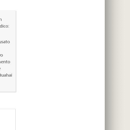
n
dico:
usato
vo
mento
e
 Huahai