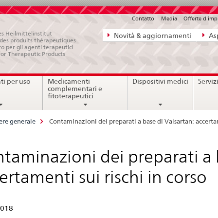
Contatto
Media
Offerte d'im
Navigazione
s Heilmittelinstitut
Novità & aggiornamenti
Asp
e des produits thérapeutiques
diretta:
ro per gli agenti terapeutici
for Therapeutic Products
novità,
aspetti
i per uso
Medicamenti
Dispositivi medici
Serviz
legali,
complementari e
contatto
fitoterapeutici
ere generale
Contaminazioni dei preparati a base di Valsartan: accertam
taminazioni dei preparati a 
ertamenti sui rischi in corso
2018