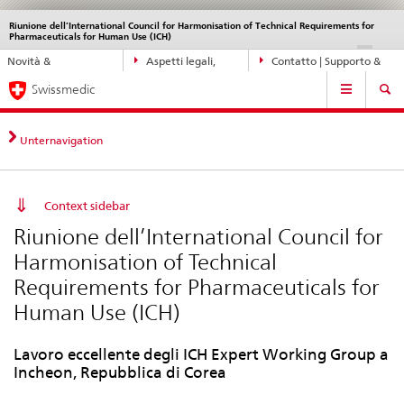
Riunione dell’International Council for Harmonisation of Technical Requirements for
Service
Pharmaceuticals for Human Use (ICH)
navigation
Navigazione
DE
FR
IT
EN
Novità &
Aspetti legali,
Contatto | Supporto &
diretta:
Navigation
aggiornamenti
norme
aiuto
novità,
Swissmedic
aspetti
legali,
Unternavigation
contatto
Context sidebar
Riunione dell’International Council for
Harmonisation of Technical
Requirements for Pharmaceuticals for
Human Use (ICH)
Lavoro eccellente degli ICH Expert Working Group a
Incheon, Repubblica di Corea