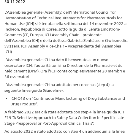
30.11.2022
L’Assemblea generale (Assembly) dell’International Council for
Harmonisation of Technical Requirements for Pharmaceuticals for
Human Use (ICH) si è tenuta nella settimana del 14 novembre 2022 a
Incheon, Repubblica di Corea, sotto la guida di Lenita Lindström-
Gommers (CE, Europa, ICH Assembly Chair – presidente
dell’Assemblea ICH) e della dott.ssa Gabriela Zenhäusern (Swissmedic,
Svizzera, ICH Assembly Vice-Chair – vicepresidente dell’Assemblea
ICH).
L’Assemblea generale ICH ha dato il benvenuto a un nuovo
osservatore ICH, l’autorità tunisina Direction de la Pharmacie et du
Médicament (DPM). Ora l’ICH conta complessivamente 20 membri e
36 osservatori.
L’Assemblea generale ICH ha adottato per consenso (step 4) la
seguente linea guida (Guideline):
ICH Q13 on “Continuous Manufacturing of Drug Substances and
Drug Products”.
A febbraio 2022 era già stata adottata con step 4 la linea guida ICH
E19 “A Selective Approach to Safety Data Collection in Specific Late-
Stage Preapproval or Post-Approval Clinical Trials”.
Ad agosto 2022 è stato adottato con step 4 un addendum alla linea